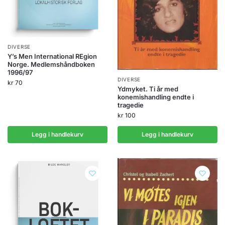
DIVERSE
Y’s Men International REgion
Norge. Medlemshåndboken
1996/97
DIVERSE
kr
70
Ydmyket. Ti år med
konemishandling endte i
tragedie
kr
100
Legg i handlekurv
Legg i handlekurv