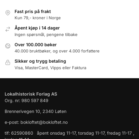
Fast pris på frakt
Kun 79,- kroner i Norge
Åpent kjøp i 14 dager
Ingen spørsmål, pengene tilbake
Over 100.000 bøker
40.000 bruktbøker, og over 4.000 forfattere
Sikker og trygg betaling
Visa, MasterCard, Vipps eller Faktura
Lokalhistorisk Forlag AS
Org. nr: 980 597 849
Brennerivegen 10, 2340 Løten
e-post: bokloftet@bokloftet.no
tlf: 62590860 åpent onsdag 11-17, torsdag 11-17, fredag 11-17 ,