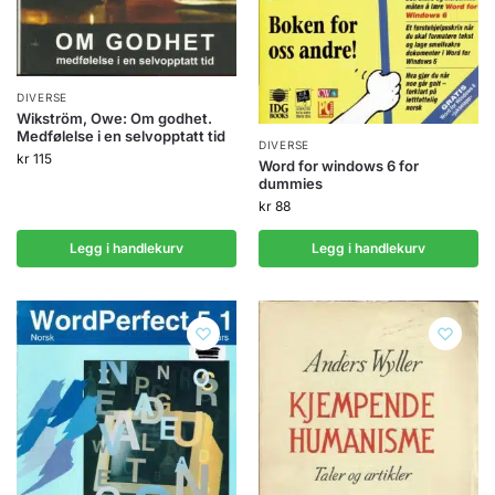
DIVERSE
Wikström, Owe: Om godhet.
Medfølelse i en selvopptatt tid
DIVERSE
kr
115
Word for windows 6 for
dummies
kr
88
Legg i handlekurv
Legg i handlekurv