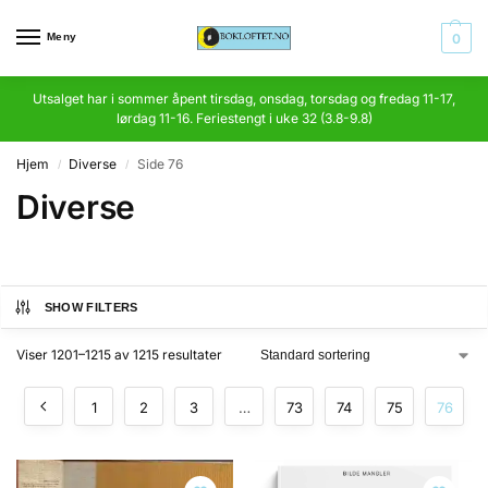
Meny
0
Utsalget har i sommer åpent tirsdag, onsdag, torsdag og fredag 11-17,
lørdag 11-16. Feriestengt i uke 32 (3.8-9.8)
Hjem
Diverse
Side 76
/
/
Diverse
SHOW FILTERS
Viser 1201–1215 av 1215 resultater
1
2
3
…
73
74
75
76