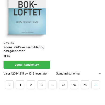
DIVERSE
Zoom. Plut’ske nærbilder og
nærgåenheter
kr
80
Legg i handlekurv
Viser 1201–1215 av 1215 resultater
1
2
3
…
73
74
75
76