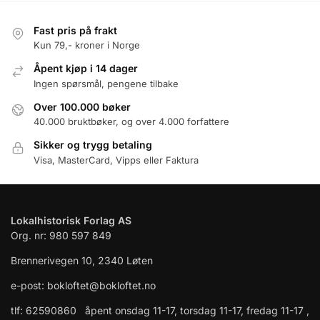
Fast pris på frakt
Kun 79,- kroner i Norge
Åpent kjøp i 14 dager
Ingen spørsmål, pengene tilbake
Over 100.000 bøker
40.000 bruktbøker, og over 4.000 forfattere
Sikker og trygg betaling
Visa, MasterCard, Vipps eller Faktura
Lokalhistorisk Forlag AS
Org. nr: 980 597 849
Brennerivegen 10, 2340 Løten
e-post: bokloftet@bokloftet.no
tlf: 62590860 åpent onsdag 11-17, torsdag 11-17, fredag 11-17 ,