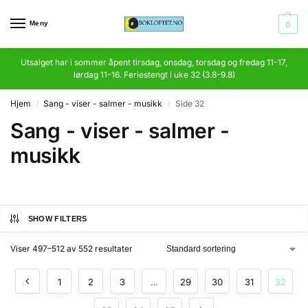
Meny
0
Utsalget har i sommer åpent tirsdag, onsdag, torsdag og fredag 11-17,
lørdag 11-16. Feriestengt i uke 32 (3.8-9.8)
Hjem
Sang - viser - salmer - musikk
Side 32
/
/
Sang - viser - salmer -
musikk
SHOW FILTERS
Viser 497–512 av 552 resultater
1
2
3
…
29
30
31
32