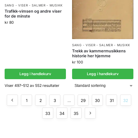
SANG - VISER - SALMER - MUSIKK
Trafikk-vimsen og andre viser
for de minste
kr
80
SANG - VISER - SALMER - MUSIKK
Trekk av kammermusikkens
historie her hjemme
kr
100
Legg i handlekurv
Legg i handlekurv
Viser 497–512 av 552 resultater
1
2
3
…
29
30
31
32
33
34
35