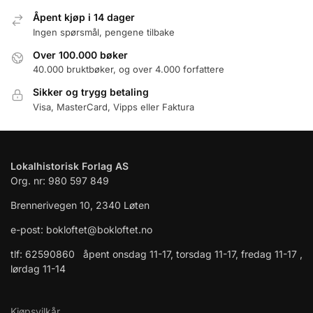
Åpent kjøp i 14 dager
Ingen spørsmål, pengene tilbake
Over 100.000 bøker
40.000 bruktbøker, og over 4.000 forfattere
Sikker og trygg betaling
Visa, MasterCard, Vipps eller Faktura
Lokalhistorisk Forlag AS
Org. nr: 980 597 849
Brennerivegen 10, 2340 Løten
e-post: bokloftet@bokloftet.no
tlf: 62590860 åpent onsdag 11-17, torsdag 11-17, fredag 11-17 ,
lørdag 11-14
Kjøpsvilkår