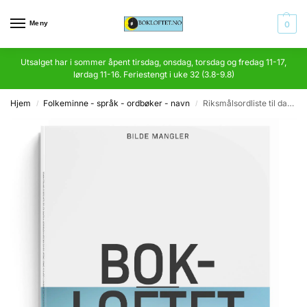
Meny
0
Utsalget har i sommer åpent tirsdag, onsdag, torsdag og fredag 11-17,
lørdag 11-16. Feriestengt i uke 32 (3.8-9.8)
Hjem
Folkeminne - språk - ordbøker - navn
Riksmålsordliste til daglig bruk
/
/