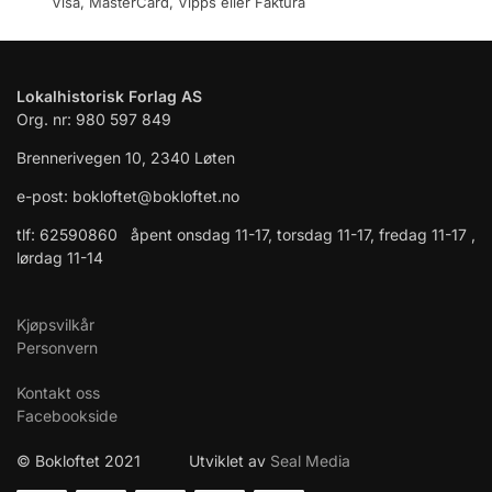
Visa, MasterCard, Vipps eller Faktura
Lokalhistorisk Forlag AS
Org. nr: 980 597 849
Brennerivegen 10, 2340 Løten
e-post: bokloftet@bokloftet.no
tlf: 62590860 åpent onsdag 11-17, torsdag 11-17, fredag 11-17 ,
lørdag 11-14
Kjøpsvilkår
Personvern
Kontakt oss
Facebookside
© Bokloftet 2021 Utviklet av
Seal Media