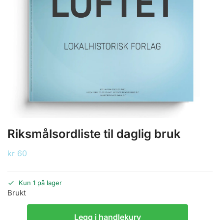
Riksmålsordliste til daglig bruk
kr
60
Kun 1 på lager
Brukt
Legg i handlekurv