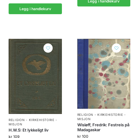
Legg i handlekurv
Legg i handlekurv
RELIGION - KIRKEHISTORIE -
MISJON
RELIGION - KIRKEHISTORIE -
Wisløff, Fredrik: Festreis på
MISJON
Madagaskar
H.W.S: Et lykkeligt liv
kr
100
kr
109