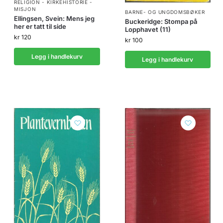
RELIGION - KIRKEHISTORIE -
MISJON
BARNE- OG UNGDOMSBØKER
Ellingsen, Svein: Mens jeg
Buckeridge: Stompa på
her er tatt til side
Lopphavet (11)
kr
120
kr
100
Legg i handlekurv
Legg i handlekurv