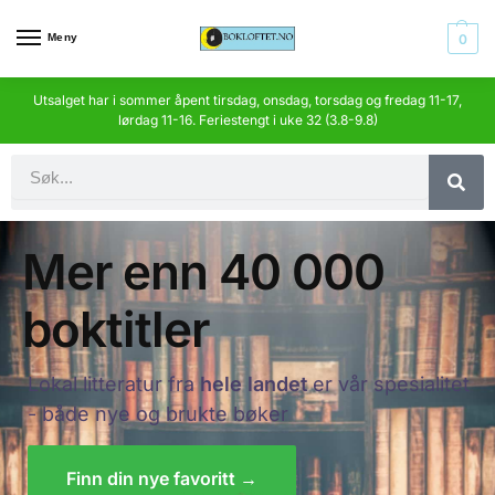
Meny
0
Utsalget har i sommer åpent tirsdag, onsdag, torsdag og fredag 11-17,
lørdag 11-16. Feriestengt i uke 32 (3.8-9.8)
Mer enn 40 000
boktitler
Lokal litteratur fra
hele landet
er vår spesialitet
- både nye og brukte bøker
Finn din nye favoritt →