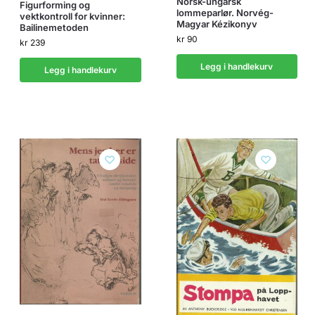
Norsk-ungarsk
Figurforming og
lommeparlør. Norvég-
vektkontroll for kvinner:
Magyar Kézikonyv
Bailinemetoden
kr
90
kr
239
Legg i handlekurv
Legg i handlekurv