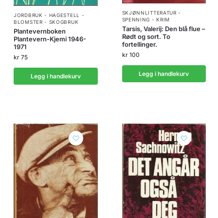
SKJØNNLITTERATUR -
JORDBRUK - HAGESTELL -
SPENNING - KRIM
BLOMSTER - SKOGBRUK
Tarsis, Valerij: Den blå flue –
Plantevernboken
Rødt og sort. To
Plantevern-Kjemi 1946-
fortellinger.
1971
kr
100
kr
75
Legg i handlekurv
Legg i handlekurv