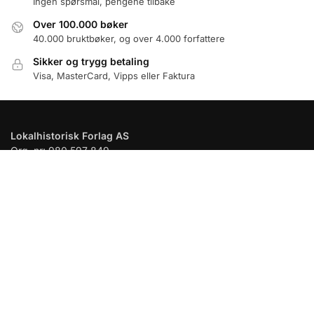
Ingen spørsmål, pengene tilbake
Over 100.000 bøker
40.000 bruktbøker, og over 4.000 forfattere
Sikker og trygg betaling
Visa, MasterCard, Vipps eller Faktura
Lokalhistorisk Forlag AS
Org. nr: 980 597 849
Brennerivegen 10, 2340 Løten
e-post: bokloftet@bokloftet.no
tlf: 62590860 åpent onsdag 11-17, torsdag 11-17, fredag 11-17 ,
lørdag 11-14
Kjøpsvilkår
Personvern