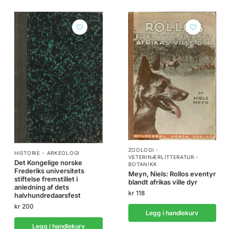
ZOOLOGI -
HISTORIE - ARKEOLOGI
VETERINÆRLITTERATUR -
Det Kongelige norske
BOTANIKK
Frederiks universitets
Meyn, Niels: Rollos eventyr
stiftelse fremstillet i
blandt afrikas ville dyr
anledning af dets
kr
118
halvhundredaarsfest
kr
200
Legg i handlekurv
Legg i handlekurv