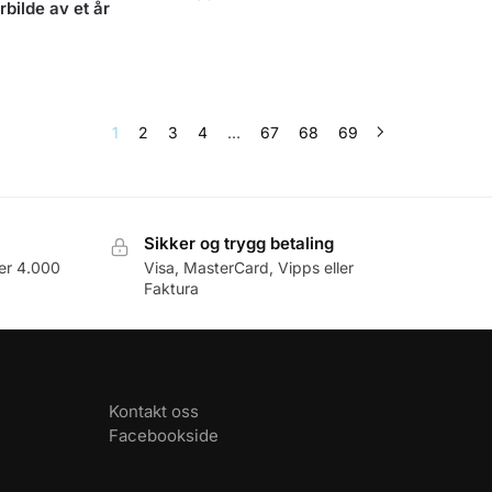
bilde av et år
1
2
3
4
…
67
68
69
Sikker og trygg betaling
er 4.000
Visa, MasterCard, Vipps eller
Faktura
Kontakt oss
Facebookside