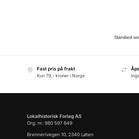
Fast pris på frakt
Åpe
Kun 79,- kroner i Norge
Ing
Lokalhistorisk Forlag AS
Org. nr: 980 597 849
Brennerivegen 10, 2340 Løten