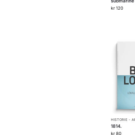
submarine
kr
120
HISTORIE - 
1814.
kr
80