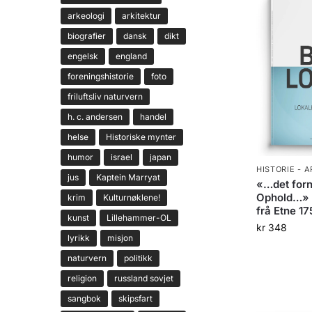
arkeologi
arkitektur
biografier
dansk
dikt
engelsk
england
foreningshistorie
foto
friluftsliv naturvern
h. c. andersen
handel
helse
Historiske mynter
humor
israel
japan
HISTORIE - 
jus
Kaptein Marryat
«…det forn
Ophold…» 
krim
Kulturnøklene!
frå Etne 1
kunst
Lillehammer-OL
kr
348
lyrikk
misjon
naturvern
politikk
religion
russland sovjet
sangbok
skipsfart