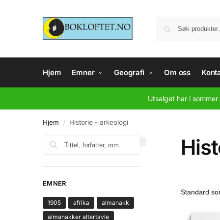
Hjem
Emner
Geografi
Om oss
Konta
Utsalget har i sommer 
Hjem
Historie - arkeologi
/
Hist
Søk
EMNER
1905
afrika
almanakk
almanakker altertavle