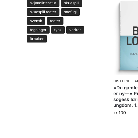
skjønnlitteratur
skuespill
skuespill teater
snøfugl
svensk
teater
tegninger
tysk
verker
årbøker
HISTORIE - 
«Du gamle
er ny—» Pr
sogeskildri
ungdom. 1.
kr
100