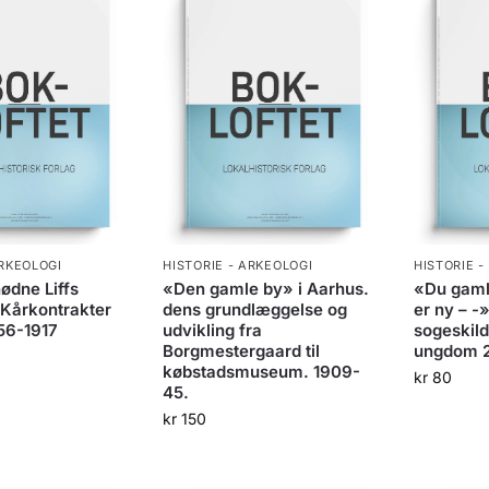
ARKEOLOGI
HISTORIE - ARKEOLOGI
HISTORIE -
ødne Liffs
«Den gamle by» i Aarhus.
«Du gaml
Kårkontrakter
dens grundlæggelse og
er ny – -»
756-1917
udvikling fra
sogeskild
Borgmestergaard til
ungdom 2
købstadsmuseum. 1909-
kr
80
45.
kr
150