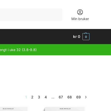
Søk
Min bruker
kr
0
0
engt i uke 32 (3.8-9.8)
1
2
3
4
…
67
68
69