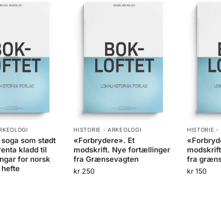
ARKEOLOGI
HISTORIE - ARKEOLOGI
HISTORIE -
 soga som stødt
«Forbrydere». Et
«Forbryd
enta kladd til
modskrift. Nye fortællinger
modskrift
ngar for norsk
fra Grænsevagten
fra græn
 hefte
kr
250
kr
150