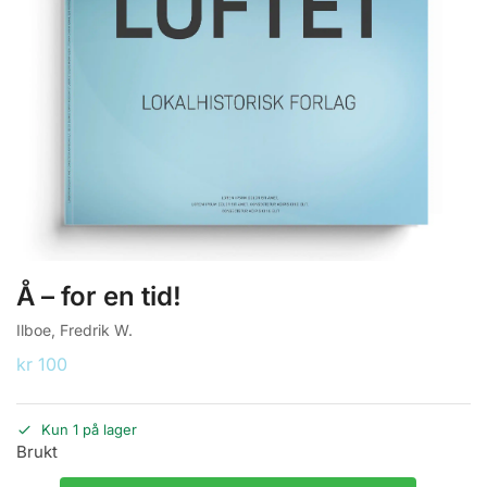
Å – for en tid!
Ilboe, Fredrik W.
kr
100
Kun 1 på lager
Brukt