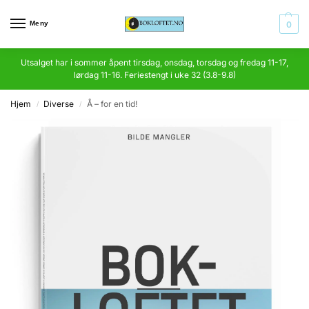
Meny
0
Utsalget har i sommer åpent tirsdag, onsdag, torsdag og fredag 11-17,
lørdag 11-16. Feriestengt i uke 32 (3.8-9.8)
Hjem
Diverse
Å – for en tid!
/
/