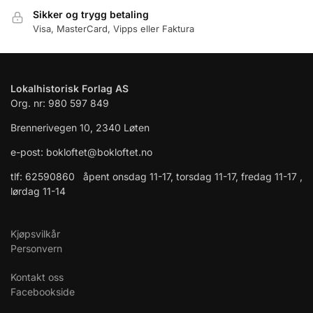
Sikker og trygg betaling
Visa, MasterCard, Vipps eller Faktura
Lokalhistorisk Forlag AS
Org. nr: 980 597 849
Brennerivegen 10, 2340 Løten
e-post: bokloftet@bokloftet.no
tlf: 62590860 åpent onsdag 11-17, torsdag 11-17, fredag 11-17 ,
lørdag 11-14
Kjøpsvilkår
Personvern
Kontakt oss
Facebookside