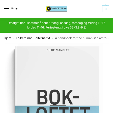
Meny
0
Utsalget har i sommer åpent tirsdag, onsdag, torsdag og fredag 11-17,
lørdag 11-16. Feriestengt i uke 32 (3.8-9.8)
Hjem
Folkeminne - alternativt
A handbook for the humanistic astrologer
/
/