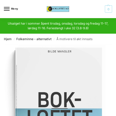
Meny
0
Utsalget har i sommer åpent tirsdag, onsdag, torsdag og fredag 11-17,
lørdag 11-16. Feriestengt i uke 32 (3.8-9.8)
Hjem
Folkeminne - alternativt
Å motivere til økt innsats
/
/