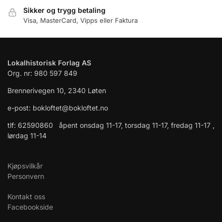
Sikker og trygg betaling
Visa, MasterCard, Vipps eller Faktura
Lokalhistorisk Forlag AS
Org. nr: 980 597 849
Brennerivegen 10, 2340 Løten
e-post: bokloftet@bokloftet.no
tlf: 62590860 åpent onsdag 11-17, torsdag 11-17, fredag 11-17 ,
lørdag 11-14
Kjøpsvilkår
Personvern
Kontakt oss
Facebookside