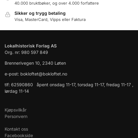
40.000 bruktbøker, og over 4.000 forfattere
Sikker og trygg betaling
Visa, MasterCard, Vipps eller Faktura
Lokalhistorisk Forlag AS
Org. nr: 980 597 849
Brennerivegen 10, 2340 Løten
e-post: bokloftet@bokloftet.no
tlf: 62590860 åpent onsdag 11-17, torsdag 11-17, fredag 11-17 ,
lørdag 11-14
Kjøpsvilkår
Personvern
Kontakt oss
Facebookside