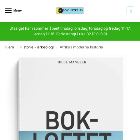
Meny
0
Utsalget har i sommer åpent tirsdag, onsdag, torsdag og fredag 11-17,
lørdag 11-16. Feriestengt i uke 32 (3.8-9.8)
Hjem
Historie - arkeologi
Afrikas moderna historia
/
/