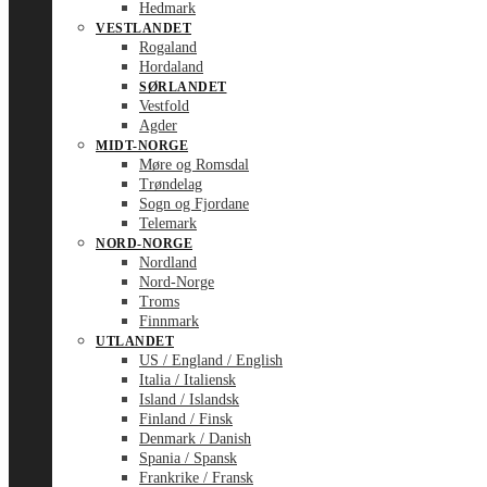
Hedmark
VESTLANDET
Rogaland
Hordaland
SØRLANDET
Vestfold
Agder
MIDT-NORGE
Møre og Romsdal
Trøndelag
Sogn og Fjordane
Telemark
NORD-NORGE
Nordland
Nord-Norge
Troms
Finnmark
UTLANDET
US / England / English
Italia / Italiensk
Island / Islandsk
Finland / Finsk
Denmark / Danish
Spania / Spansk
Frankrike / Fransk