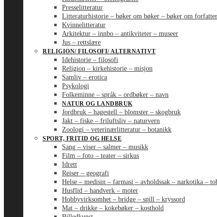
Presselitteratur
Litteraturhistorie – bøker om bøker – bøker om forfatte
Kvinnelitteratur
Arkitektur – innbo – antikviteter – museer
Jus – rettslære
RELIGION/ FILOSOFI/ ALTERNATIVT
Idehistorie – filosofi
Religion – kirkehistorie – misjon
Samliv – erotica
Psykologi
Folkeminne – språk – ordbøker – navn
NATUR OG LANDBRUK
Jordbruk – hagestell – blomster – skogbruk
Jakt – fiske – friluftsliv – naturvern
Zoologi – veterinærlitteratur – botanikk
SPORT, FRITID OG HELSE
Sang – viser – salmer – musikk
Film – foto – teater – sirkus
Idrett
Reiser – geografi
Helse – medisin – farmasi – avholdssak – narkotika – t
Husflid – handverk – moter
Hobbyvirksomhet – bridge – spill – kryssord
Mat – drikke – kokebøker – kosthold
Billedkunst