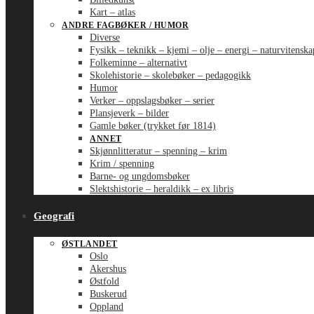
Kart – atlas
ANDRE FAGBØKER / HUMOR
Diverse
Fysikk – teknikk – kjemi – olje – energi – naturvitenska
Folkeminne – alternativt
Skolehistorie – skolebøker – pedagogikk
Humor
Verker – oppslagsbøker – serier
Plansjeverk – bilder
Gamle bøker (trykket før 1814)
ANNET
Skjønnlitteratur – spenning – krim
Krim / spenning
Barne- og ungdomsbøker
Slektshistorie – heraldikk – ex libris
Geografi
ØSTLANDET
Oslo
Akershus
Østfold
Buskerud
Oppland