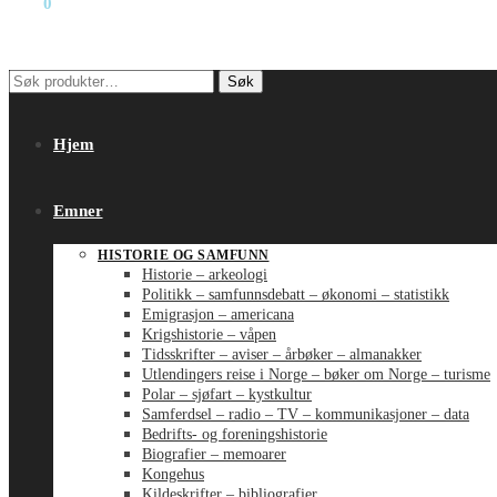
kr
0
0
Søk
Søk
etter:
Hjem
Emner
HISTORIE OG SAMFUNN
Historie – arkeologi
Politikk – samfunnsdebatt – økonomi – statistikk
Emigrasjon – americana
Krigshistorie – våpen
Tidsskrifter – aviser – årbøker – almanakker
Utlendingers reise i Norge – bøker om Norge – turisme
Polar – sjøfart – kystkultur
Samferdsel – radio – TV – kommunikasjoner – data
Bedrifts- og foreningshistorie
Biografier – memoarer
Kongehus
Kildeskrifter – bibliografier