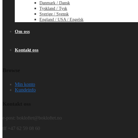
Danmark / Dansk
Tyskland / Tysk
Sverige / Svensk
England / USA / Engelsk
Om oss
Kontakt oss
Browse
Min konto
Kundeinfo
Kontakt oss
e-post: bokloftet@bokloftet.no
tlf +47 62 59 08 60