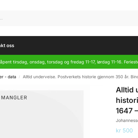
kt oss
åpent tirsdag, onsdag, torsdag og fredag 11-17, lørdag 11-16. Feriest
r - data
Alltid underveise. Postverkets historie gjennom 350 år. Bin
/
Alltid
histor
1647 –
Johannesse
kr
500