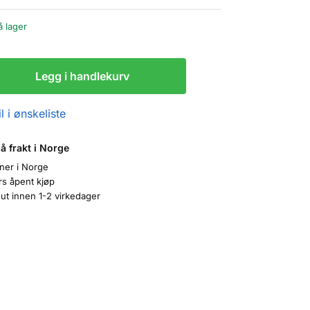
å lager
Legg i handlekurv
l i ønskeliste
på frakt i Norge
oner i Norge
rs åpent kjøp
ut innen 1-2 virkedager