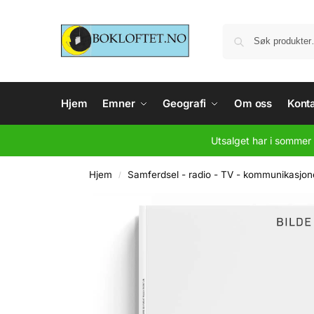
Hjem
Emner
Geografi
Om oss
Konta
Utsalget har i sommer 
Hjem
Samferdsel - radio - TV - kommunikasjone
/