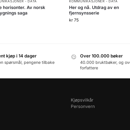
NIKASJONER - DATA
KOMMUNIKASJONER - DATA
e horisonter. Av norsk
Her og nå. Utdrag av en
lygnings saga
fjernsynsserie
kr
75
nt kjøp i 14 dager
Over 100.000 bøker
en spørsmål, pengene tilbake
40.000 bruktbøker, og ov
forfattere
Kjøpsvilkår
Personvern