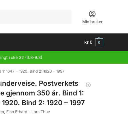
Søk
Min bruker
kr
0
0
engt i uke 32 (3.8-9.8)
d 1: 1647 – 1920. Bind 2: 1920 – 1997
 underveise. Postverkets
ie gjennom 350 år. Bind 1:
 1920. Bind 2: 1920 – 1997
n, Finn Erhard - Lars Thue