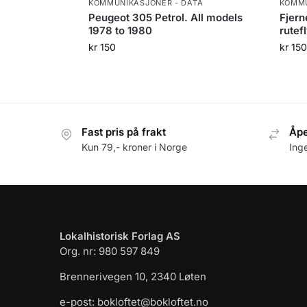
KOMMUNIKASJONER - DATA
KOMMU
Peugeot 305 Petrol. All models
Fjern
1978 to 1980
rutef
kr
150
kr
150
Fast pris på frakt
Åpe
Kun 79,- kroner i Norge
Ing
Lokalhistorisk Forlag AS
Org. nr: 980 597 849
Brennerivegen 10, 2340 Løten
e-post: bokloftet@bokloftet.no