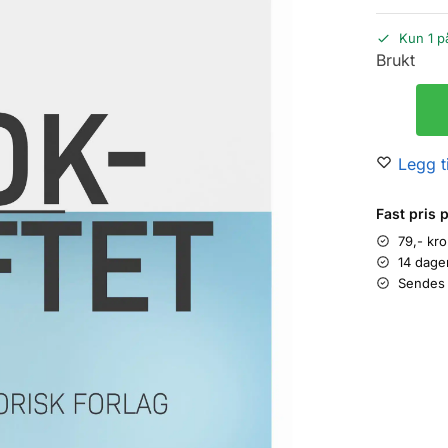
Kun 1 p
Brukt
Legg ti
Fast pris 
79,- kr
14 dage
Sendes 