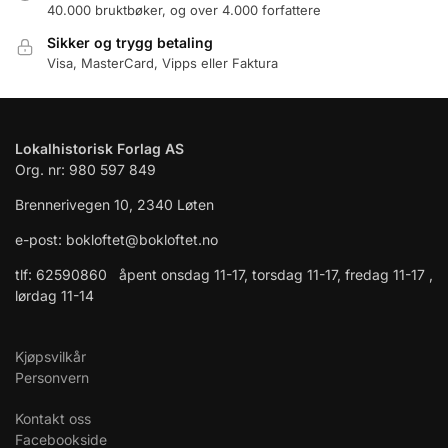
40.000 bruktbøker, og over 4.000 forfattere
Sikker og trygg betaling
Visa, MasterCard, Vipps eller Faktura
Lokalhistorisk Forlag AS
Org. nr: 980 597 849
Brennerivegen 10, 2340 Løten
e-post: bokloftet@bokloftet.no
tlf: 62590860 åpent onsdag 11-17, torsdag 11-17, fredag 11-17 ,
lørdag 11-14
Kjøpsvilkår
Personvern
Kontakt oss
Facebookside