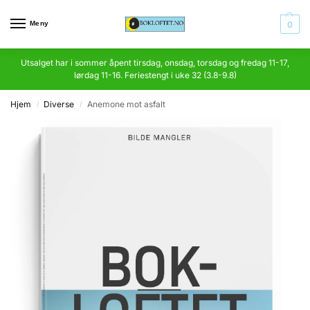
Meny
0
Utsalget har i sommer åpent tirsdag, onsdag, torsdag og fredag 11-17,
lørdag 11-16. Feriestengt i uke 32 (3.8-9.8)
Hjem
Diverse
Anemone mot asfalt
/
/