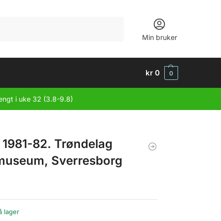
Søk
Min bruker
kr
0
0
engt i uke 32 (3.8-9.8)
 1981-82. Trøndelag
museum, Sverresborg
å lager