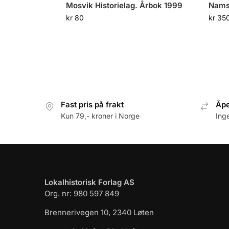
Mosvik Historielag. Årbok 1999
Nams
kr
80
kr
35
Fast pris på frakt
Åpe
Kun 79,- kroner i Norge
Ing
Lokalhistorisk Forlag AS
Org. nr: 980 597 849
Brennerivegen 10, 2340 Løten