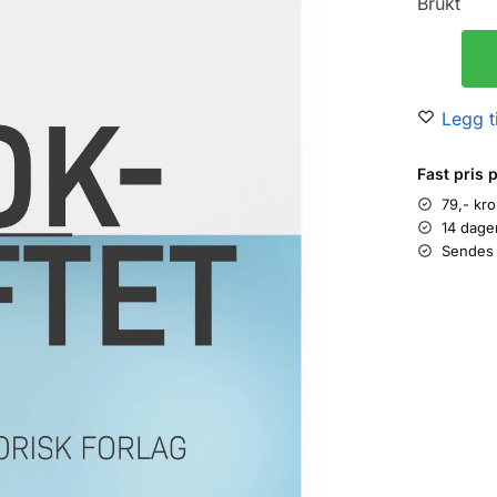
Brukt
Legg ti
Fast pris 
79,- kr
14 dage
Sendes 