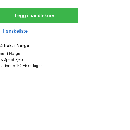
Legg i handlekurv
l i ønskeliste
på frakt i Norge
oner i Norge
rs åpent kjøp
ut innen 1-2 virkedager