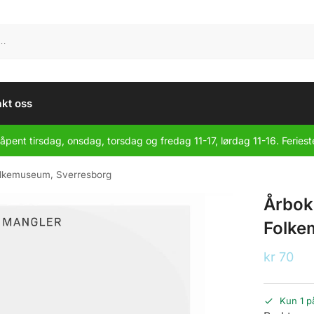
kt oss
åpent tirsdag, onsdag, torsdag og fredag 11-17, lørdag 11-16. Feriest
olkemuseum, Sverresborg
Årbok
Folke
kr
70
Kun 1 p