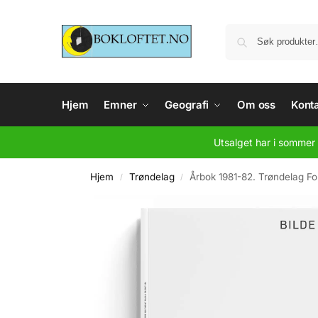
Hjem
Emner
Geografi
Om oss
Konta
Utsalget har i sommer 
Hjem
Trøndelag
Årbok 1981-82. Trøndelag F
/
/