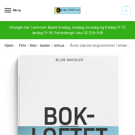
Meny
0
Utsalget har i sommer åpent tirsdag, onsdag, torsdag og fredag 11-17,
lørdag 11-16. Feriestengt i uke 32 (3.8-9.8)
Hjem
Film - foto - teater - sirkus
Årets største begivenheter i bilder 1982
/
/