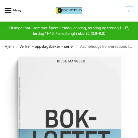
Meny
0
Utsalget har i sommer åpent tirsdag, onsdag, torsdag og fredag 11-17,
lørdag 11-16. Feriestengt i uke 32 (3.8-9.8)
Hjem
Verker - oppslagsbøker - serier
Aschehougs konversations leksikon I-IX. Anden udgave
/
/