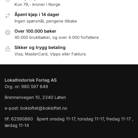
Kun 79,- kroner i Norge
Åpent kjøp i 14 dager
Ingen spørsmål, pengene tilbake
Over 100.000 bøker
40.000 bruktbøker, og over 4.000 forfattere
Sikker og trygg betaling
Visa, MasterCard, Vipps eller Faktura
Lokalhistorisk Forlag AS
Org. nr: 980 597 849
Brennerivegen 10, 2340 Løten
e-post: bokloftet@bokloftet.no
tlf: 62590860 åpent onsdag 11-17, torsdag 11-17, fredag 11-17 ,
lørdag 11-14