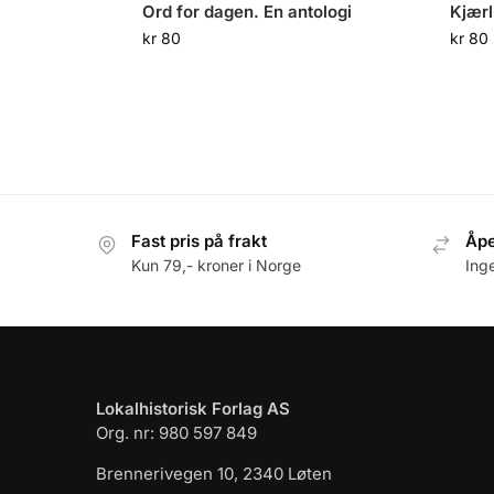
Ord for dagen. En antologi
Kjærl
kr
80
kr
80
Fast pris på frakt
Åpe
Kun 79,- kroner i Norge
Ing
Lokalhistorisk Forlag AS
Org. nr: 980 597 849
Brennerivegen 10, 2340 Løten