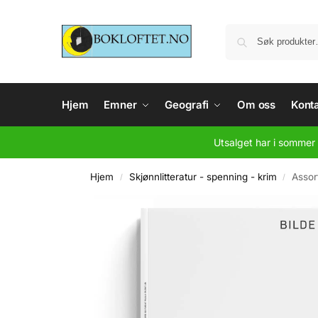
Hjem
Emner
Geografi
Om oss
Konta
Utsalget har i sommer 
Hjem
Skjønnlitteratur - spenning - krim
Assor
/
/