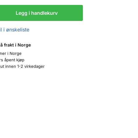
Legg i handlekurv
l i ønskeliste
på frakt i Norge
oner i Norge
rs åpent kjøp
ut innen 1-2 virkedager