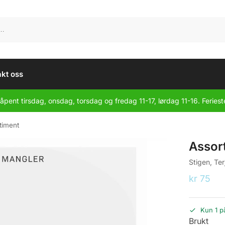
kt oss
åpent tirsdag, onsdag, torsdag og fredag 11-17, lørdag 11-16. Feriest
timent
Assor
Stigen, Ter
kr
75
Kun 1 p
Brukt