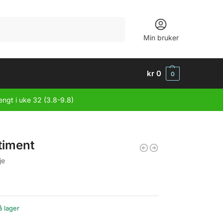
Søk
Min bruker
kr
0
0
engt i uke 32 (3.8-9.8)
timent
je
å lager