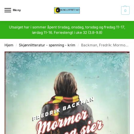
Meny
0
Utsalget har i sommer åpent tirsdag, onsdag, torsdag og fredag 11-17,
lørdag 11-16. Feriestengt i uke 32 (3.8-9.8)
Hjem
Skjønnlitteratur - spenning - krim
Backman, Fredrik: Mormor hilser og sier unnskyld
/
/