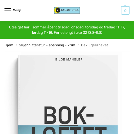
Meny
0
Utsalget har i sommer åpent tirsdag, onsdag, torsdag og fredag 11-17,
lørdag 11-16. Feriestengt i uke 32 (3.8-9.8)
Hjem
Skjønnlitteratur - spenning - krim
Bak Egeerhavet
/
/