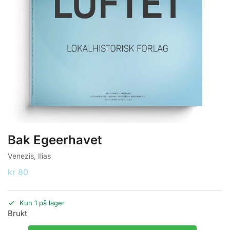
Bak Egeerhavet
Venezis, Ilias
kr
80
Kun 1 på lager
Brukt