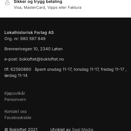
Sikker og trygg betaling
Visa, MasterCard, Vipps eller Faktura
Lokalhistorisk Forlag AS
Org. nr: 980 597 849
Brennerivegen 10, 2340 Løten
e-post: bokloftet@bokloftet.no
tlf: 62590860 åpent onsdag 11-17, torsdag 11-17, fredag 11-17 ,
lørdag 11-14
Kjøpsvilkår
Personvern
Kontakt oss
Facebookside
© Bokloftet 2021 Utviklet av
Seal Media