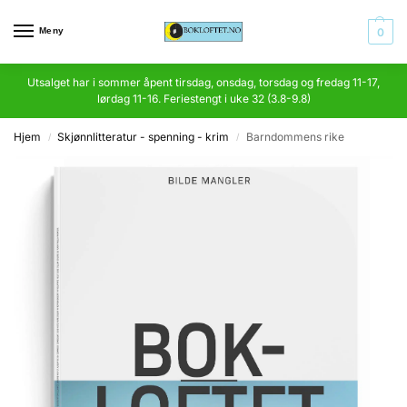
Meny
0
Utsalget har i sommer åpent tirsdag, onsdag, torsdag og fredag 11-17,
lørdag 11-16. Feriestengt i uke 32 (3.8-9.8)
Hjem
Skjønnlitteratur - spenning - krim
Barndommens rike
/
/