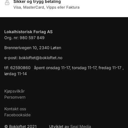
Sikker og trygg betaling
Visa, MasterCard, Vipps eller Faktura
Lokalhistorisk Forlag AS
Org. nr: 980 597 849
Brennerivegen 10, 2340 Løten
e-post: bokloftet@bokloftet.no
tlf: 62590860 åpent onsdag 11-17, torsdag 11-17, fredag 11-17 ,
lørdag 11-14
Kjøpsvilkår
Personvern
Kontakt oss
Facebookside
© Bokloftet 2021 Utviklet av
Seal Media