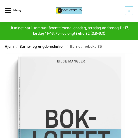
Meny
0
Utsalget har i sommer åpent tirsdag, onsdag, torsdag og fredag 11-17,
lørdag 11-16. Feriestengt i uke 32 (3.8-9.8)
Hjem
Barne- og ungdomsbøker
Barnetimeboka 85
/
/