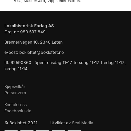
Visa, MasterCard, Vipps eller Faktura
Lokalhistorisk Forlag AS
Org. nr: 980 597 849
Brennerivegen 10, 2340 Løten
e-post: bokloftet@bokloftet.no
tlf: 62590860 åpent onsdag 11-17, torsdag 11-17, fredag 11-17 ,
lørdag 11-14
Kjøpsvilkår
Personvern
Kontakt oss
Facebookside
© Bokloftet 2021 Utviklet av
Seal Media