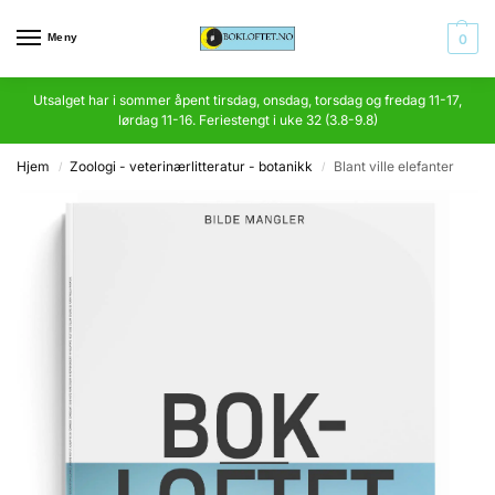
Meny
0
Utsalget har i sommer åpent tirsdag, onsdag, torsdag og fredag 11-17,
lørdag 11-16. Feriestengt i uke 32 (3.8-9.8)
Hjem
Zoologi - veterinærlitteratur - botanikk
Blant ville elefanter
/
/