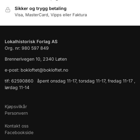
Sikker og trygg betaling
Visa, MasterCard, Vipps eller Faktura
Lokalhistorisk Forlag AS
Org. nr: 980 597 849
Brennerivegen 10, 2340 Løten
e-post: bokloftet@bokloftet.no
tlf: 62590860 åpent onsdag 11-17, torsdag 11-17, fredag 11-17 ,
lørdag 11-14
Kjøpsvilkår
Personvern
Kontakt oss
Facebookside