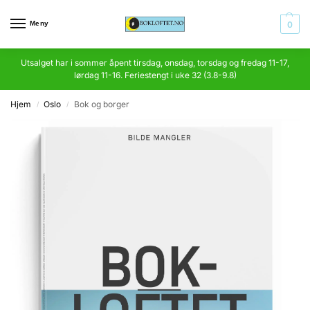
Meny
0
Utsalget har i sommer åpent tirsdag, onsdag, torsdag og fredag 11-17,
lørdag 11-16. Feriestengt i uke 32 (3.8-9.8)
Hjem
Oslo
Bok og borger
/
/