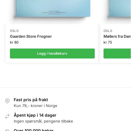
OSLO
OSLO
Gaarden Store Frogner
Møllers fra Da
kr
80
kr
75
Legg i handlekurv
Fast pris på frakt
Kun 79,- kroner i Norge
Åpent kjøp i 14 dager
Ingen spørsmål, pengene tilbake
Over 100.000 bøker