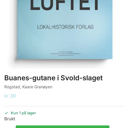
Buanes-gutane i Svold-slaget
Rogstad, Kaare Granøyen
kr
39
Kun 1 på lager
Brukt