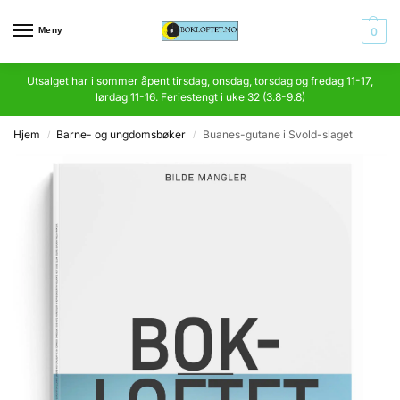
Meny
0
Utsalget har i sommer åpent tirsdag, onsdag, torsdag og fredag 11-17,
lørdag 11-16. Feriestengt i uke 32 (3.8-9.8)
Hjem
Barne- og ungdomsbøker
Buanes-gutane i Svold-slaget
/
/