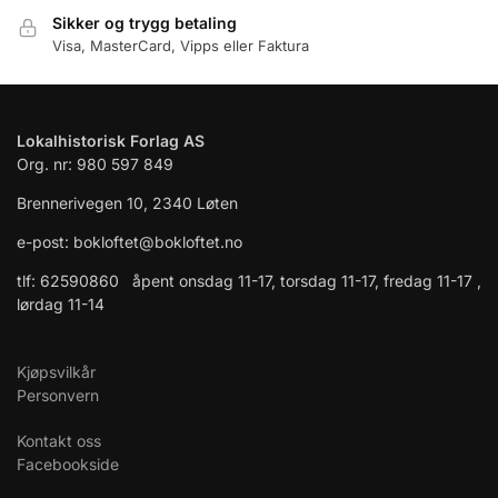
Sikker og trygg betaling
Visa, MasterCard, Vipps eller Faktura
Lokalhistorisk Forlag AS
Org. nr: 980 597 849
Brennerivegen 10, 2340 Løten
e-post: bokloftet@bokloftet.no
tlf: 62590860 åpent onsdag 11-17, torsdag 11-17, fredag 11-17 ,
lørdag 11-14
Kjøpsvilkår
Personvern
Kontakt oss
Facebookside