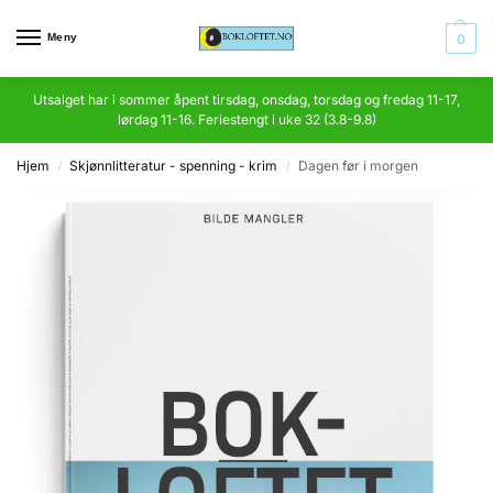
Meny
0
Utsalget har i sommer åpent tirsdag, onsdag, torsdag og fredag 11-17,
lørdag 11-16. Feriestengt i uke 32 (3.8-9.8)
Hjem
Skjønnlitteratur - spenning - krim
Dagen før i morgen
/
/