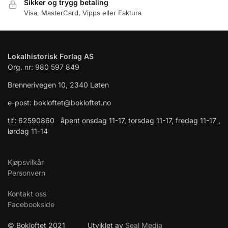
Sikker og trygg betaling
Visa, MasterCard, Vipps eller Faktura
Lokalhistorisk Forlag AS
Org. nr: 980 597 849
Brennerivegen 10, 2340 Løten
e-post: bokloftet@bokloftet.no
tlf: 62590860 åpent onsdag 11-17, torsdag 11-17, fredag 11-17 ,
lørdag 11-14
Kjøpsvilkår
Personvern
Kontakt oss
Facebookside
© Bokloftet 2021 Utviklet av
Seal Media