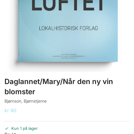
Daglannet/Mary/Når den ny vin
blomster
Bjørnson, Bjørnstjerne
kr
90
Kun 1 på lager