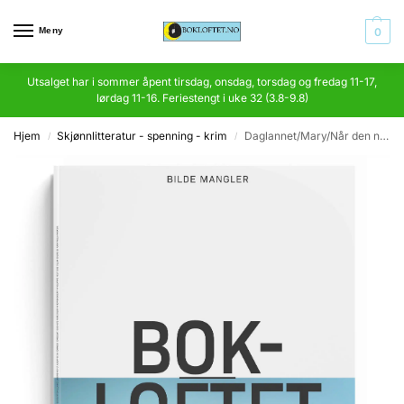
Meny
0
Utsalget har i sommer åpent tirsdag, onsdag, torsdag og fredag 11-17,
lørdag 11-16. Feriestengt i uke 32 (3.8-9.8)
Hjem
Skjønnlitteratur - spenning - krim
Daglannet/Mary/Når den ny vin blomster
/
/