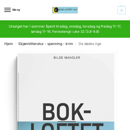
Meny
0
Utsalget har i sommer åpent tirsdag, onsdag, torsdag og fredag 11-17,
lørdag 11-16. Feriestengt i uke 32 (3.8-9.8)
Hjem
Skjønnlitteratur - spenning - krim
De dødes rige
/
/