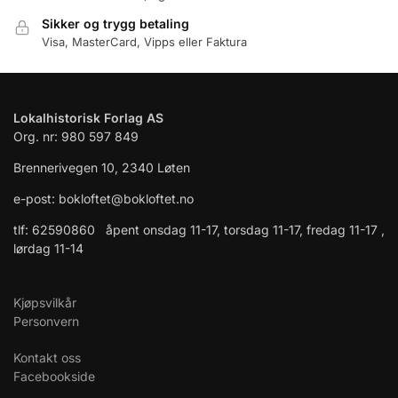
Sikker og trygg betaling
Visa, MasterCard, Vipps eller Faktura
Lokalhistorisk Forlag AS
Org. nr: 980 597 849
Brennerivegen 10, 2340 Løten
e-post: bokloftet@bokloftet.no
tlf: 62590860 åpent onsdag 11-17, torsdag 11-17, fredag 11-17 ,
lørdag 11-14
Kjøpsvilkår
Personvern
Kontakt oss
Facebookside