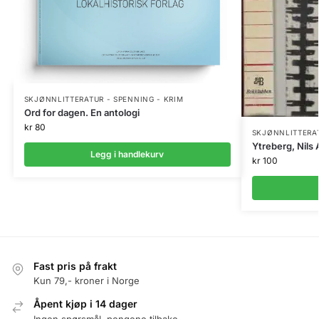
SKJØNNLITTERATUR - SPENNING - KRIM
Ord for dagen. En antologi
kr
80
SKJØNNLITTERAT
Ytreberg, Nils 
Legg i handlekurv
kr
100
Fast pris på frakt
Kun 79,- kroner i Norge
Åpent kjøp i 14 dager
Ingen spørsmål, pengene tilbake