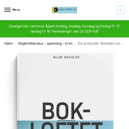
Meny
0
Utsalget har i sommer åpent tirsdag, onsdag, torsdag og fredag 11-17,
lørdag 11-16. Feriestengt i uke 32 (3.8-9.8)
Hjem
Skjønnlitteratur - spenning - krim
De profundis. Balladen om Reading fengsel
/
/