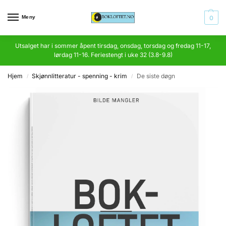
Meny
0
Utsalget har i sommer åpent tirsdag, onsdag, torsdag og fredag 11-17,
lørdag 11-16. Feriestengt i uke 32 (3.8-9.8)
Hjem
Skjønnlitteratur - spenning - krim
De siste døgn
/
/