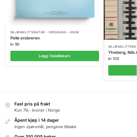
SKJØNNLITTERATUR - SPENNING - KRIM
Pelle erobreren
kr
90
SKJØNNLITTERAT
Ytreberg, Nils 
Legg i handlekurv
kr
100
Fast pris på frakt
Kun 79,- kroner i Norge
Åpent kjøp i 14 dager
Ingen spørsmål, pengene tilbake
Over 100.000 bøker