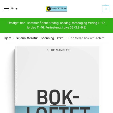
Meny
0
Utsalget har i sommer åpent tirsdag, onsdag, torsdag og fredag 11-17,
lørdag 11-16. Feriestengt i uke 32 (3.8-9.8)
Hjem
Skjønnlitteratur - spenning - krim
Den tredje bok om Achim
/
/