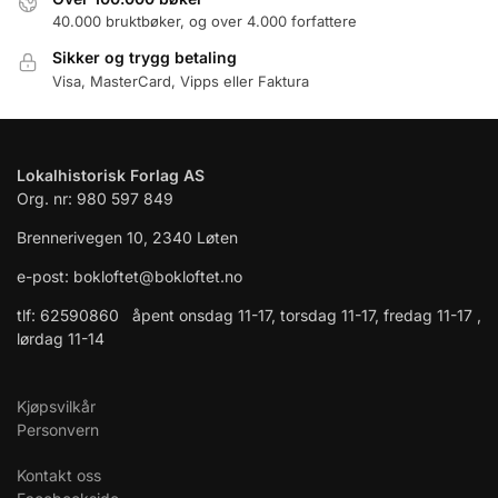
40.000 bruktbøker, og over 4.000 forfattere
Sikker og trygg betaling
Visa, MasterCard, Vipps eller Faktura
Lokalhistorisk Forlag AS
Org. nr: 980 597 849
Brennerivegen 10, 2340 Løten
e-post: bokloftet@bokloftet.no
tlf: 62590860 åpent onsdag 11-17, torsdag 11-17, fredag 11-17 ,
lørdag 11-14
Kjøpsvilkår
Personvern
Kontakt oss