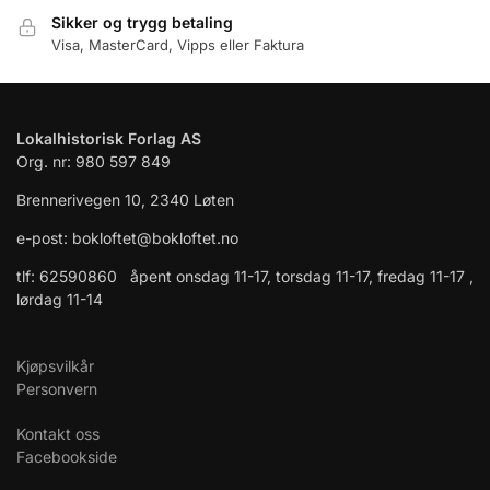
Sikker og trygg betaling
Visa, MasterCard, Vipps eller Faktura
Lokalhistorisk Forlag AS
Org. nr: 980 597 849
Brennerivegen 10, 2340 Løten
e-post: bokloftet@bokloftet.no
tlf: 62590860 åpent onsdag 11-17, torsdag 11-17, fredag 11-17 ,
lørdag 11-14
Kjøpsvilkår
Personvern
Kontakt oss
Facebookside