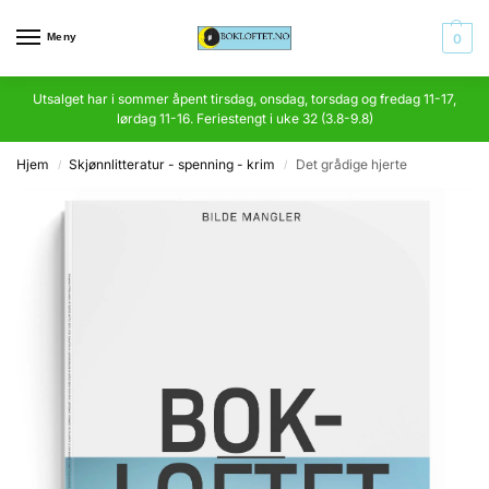
Meny
0
Utsalget har i sommer åpent tirsdag, onsdag, torsdag og fredag 11-17,
lørdag 11-16. Feriestengt i uke 32 (3.8-9.8)
Hjem
Skjønnlitteratur - spenning - krim
Det grådige hjerte
/
/