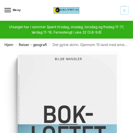
Meny
0
Utsalget har i sommer åpent tirsdag, onsdag, torsdag og fredag 11-17,
lørdag 11-16. Feriestengt i uke 32 (3.8-9.8)
Hjem
Reiser - geografi
Det gylne skinn. Gjennom 15 land med amerikansk studenterfly
/
/