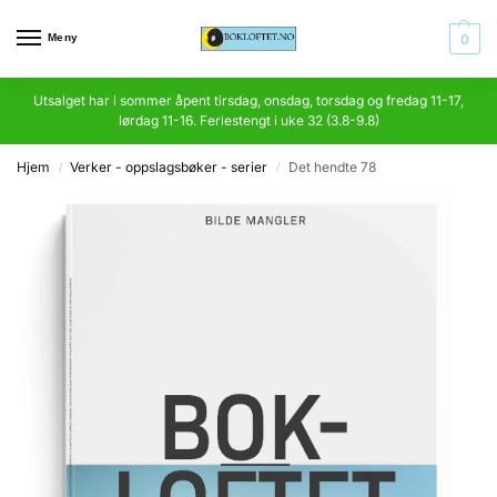
Meny
0
Utsalget har i sommer åpent tirsdag, onsdag, torsdag og fredag 11-17,
lørdag 11-16. Feriestengt i uke 32 (3.8-9.8)
Hjem
Verker - oppslagsbøker - serier
Det hendte 78
/
/