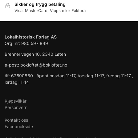
Sikker og trygg betaling
Visa, MasterCard, Vipps eller Faktura
Lokalhistorisk Forlag AS
Org. nr: 980 597 849
Brennerivegen 10, 2340 Løten
e-post: bokloftet@bokloftet.no
tlf: 62590860 åpent onsdag 11-17, torsdag 11-17, fredag 11-17 ,
lørdag 11-14
Kjøpsvilkår
Personvern
Kontakt oss
Facebookside