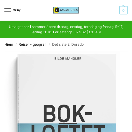
Meny
0
Utsalget har i sommer åpent tirsdag, onsdag, torsdag og fredag 11-17,
lørdag 11-16. Feriestengt i uke 32 (3.8-9.8)
Hjem
Reiser - geografi
Det siste El Dorado
/
/