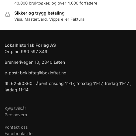
40.000 bruktbøker, og over 4.000 forfattere
Sikker og trygg betaling
Visa, MasterCard, Vipps eller Faktura
Lokalhistorisk Forlag AS
Org. nr: 980 597 849
Brennerivegen 10, 2340 Løten
e-post: bokloftet@bokloftet.no
tlf: 62590860 åpent onsdag 11-17, torsdag 11-17, fredag 11-17 ,
lørdag 11-14
Kjøpsvilkår
Personvern
Kontakt oss
Facebookside