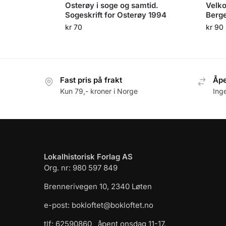
Osterøy i soge og samtid.
Velko
Sogeskrift for Osterøy 1994
Berge
kr
70
kr
90
Fast pris på frakt
Åpe
Kun 79,- kroner i Norge
Ing
Lokalhistorisk Forlag AS
Org. nr: 980 597 849
Brennerivegen 10, 2340 Løten
e-post: bokloftet@bokloftet.no
tlf: 62590860 åpent onsdag 11-17,