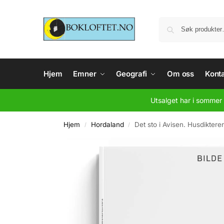
Hjem
Emner
Geografi
Om oss
Konta
Utsalget har i sommer 
Hjem
Hordaland
Det sto i Avisen. Husdiktere
/
/