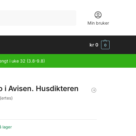
Søk
Min bruker
kr
0
0
engt i uke 32 (3.8-9.8)
o i Avisen. Husdikteren
 (ertes)
å lager