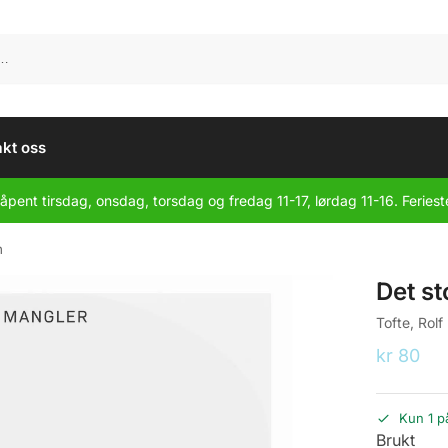
kt oss
åpent tirsdag, onsdag, torsdag og fredag 11-17, lørdag 11-16. Feriest
n
Det st
Tofte, Rolf
kr
80
Kun 1 p
Brukt