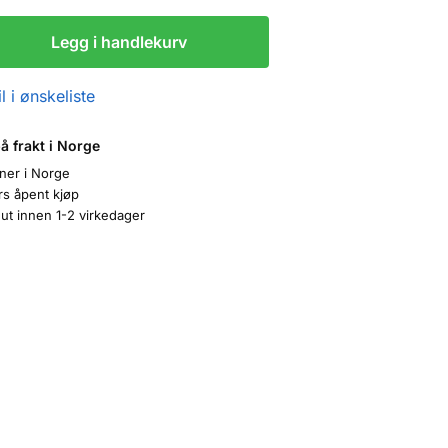
Legg i handlekurv
l i ønskeliste
på frakt i Norge
oner i Norge
rs åpent kjøp
ut innen 1-2 virkedager