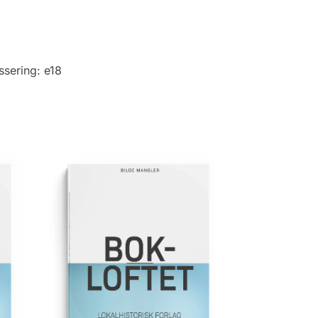
ssering:
e18