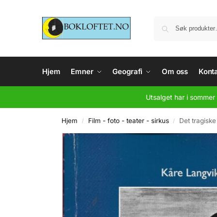
Hjem
Emner
Geografi
Om oss
Konta
Utsalget har i sommer 
Hjem
Film - foto - teater - sirkus
Det tragiske 
/
/