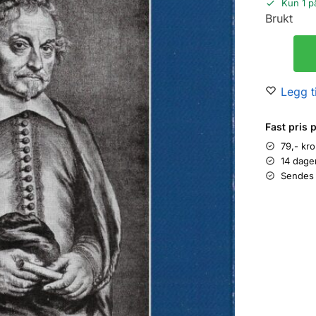
Kun 1 p
Brukt
Legg ti
Fast pris 
79,- kr
14 dage
Sendes 