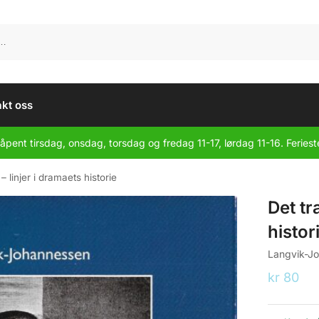
kt oss
åpent tirsdag, onsdag, torsdag og fredag 11-17, lørdag 11-16. Feriest
– linjer i dramaets historie
Det tr
histor
Langvik-J
kr
80