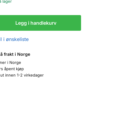
å lager
Legg i handlekurv
l i ønskeliste
på frakt i Norge
oner i Norge
rs åpent kjøp
ut innen 1-2 virkedager