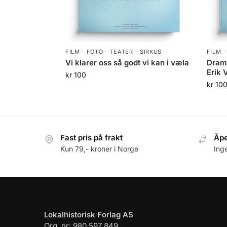
FILM - FOTO - TEATER - SIRKUS
FILM -
Vi klarer oss så godt vi kan i væla
Drama
Erik 
kr
100
kr
10
Fast pris på frakt
Åpe
Kun 79,- kroner i Norge
Ing
Lokalhistorisk Forlag AS
Org. nr: 980 597 849