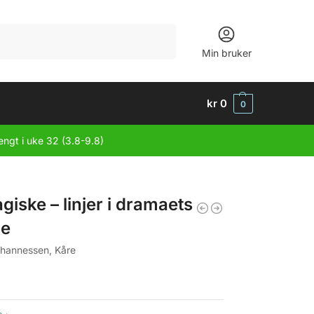
Søk
Min bruker
kr
0
0
engt i uke 32 (3.8-9.8)
agiske – linjer i dramaets
ie
ohannessen, Kåre