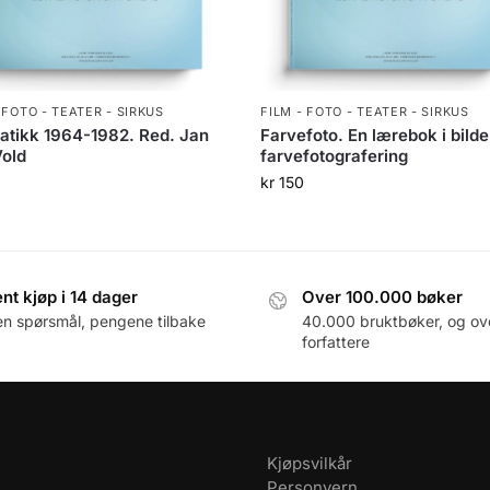
 FOTO - TEATER - SIRKUS
FILM - FOTO - TEATER - SIRKUS
tikk 1964-1982. Red. Jan
Farvefoto. En lærebok i bild
Vold
farvefotografering
0
kr
150
nt kjøp i 14 dager
Over 100.000 bøker
en spørsmål, pengene tilbake
40.000 bruktbøker, og ov
forfattere
Kjøpsvilkår
Personvern