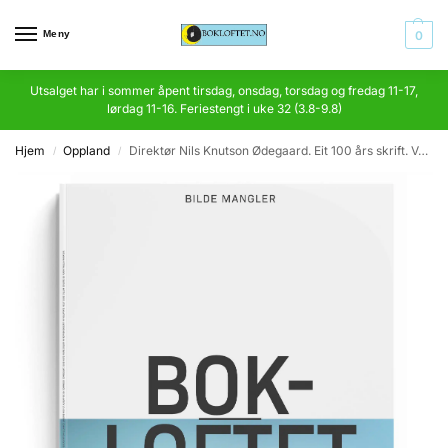
Meny
0
Utsalget har i sommer åpent tirsdag, onsdag, torsdag og fredag 11-17,
lørdag 11-16. Feriestengt i uke 32 (3.8-9.8)
Hjem
Oppland
Direktør Nils Knutson Ødegaard. Eit 100 års skrift. Valdres Folkeskrift nr. 3
/
/