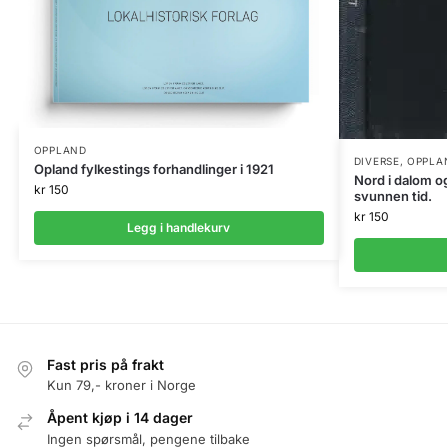
OPPLAND
DIVERSE
,
OPPLA
Opland fylkestings forhandlinger i 1921
Nord i dalom og
kr
150
svunnen tid.
kr
150
Legg i handlekurv
Fast pris på frakt
Kun 79,- kroner i Norge
Åpent kjøp i 14 dager
Ingen spørsmål, pengene tilbake