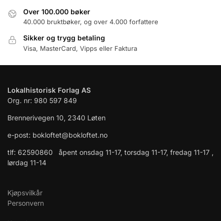
Over 100.000 bøker
40.000 bruktbøker, og over 4.000 forfattere
Sikker og trygg betaling
Visa, MasterCard, Vipps eller Faktura
Lokalhistorisk Forlag AS
Org. nr: 980 597 849
Brennerivegen 10, 2340 Løten
e-post: bokloftet@bokloftet.no
tlf: 62590860 åpent onsdag 11-17, torsdag 11-17, fredag 11-17 ,
lørdag 11-14
Kjøpsvilkår
Personvern