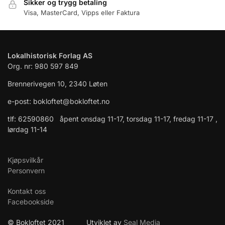
Sikker og trygg betaling
Visa, MasterCard, Vipps eller Faktura
Lokalhistorisk Forlag AS
Org. nr: 980 597 849
Brennerivegen 10, 2340 Løten
e-post: bokloftet@bokloftet.no
tlf: 62590860 åpent onsdag 11-17, torsdag 11-17, fredag 11-17 ,
lørdag 11-14
Kjøpsvilkår
Personvern
Kontakt oss
Facebookside
© Bokloftet 2021 Utviklet av
Seal Media