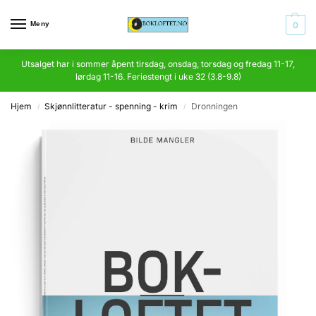
Meny
0
Utsalget har i sommer åpent tirsdag, onsdag, torsdag og fredag 11-17,
lørdag 11-16. Feriestengt i uke 32 (3.8-9.8)
Hjem
Skjønnlitteratur - spenning - krim
Dronningen
/
/