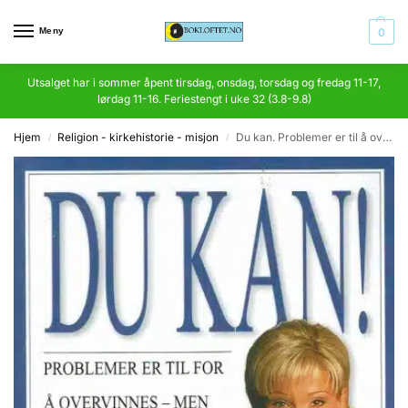
Meny
0
Utsalget har i sommer åpent tirsdag, onsdag, torsdag og fredag 11-17,
lørdag 11-16. Feriestengt i uke 32 (3.8-9.8)
Hjem
Religion - kirkehistorie - misjon
Du kan. Problemer er til å overvinnes – men da må du gi deg i kast med dem!
/
/