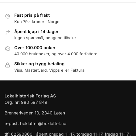
Fast pris på frakt
Kun 79,- kroner i Norge
Åpent kjøp i 14 dager
Ingen spørsmål, pengene tilbake
Over 100.000 bøker
40.000 bruktbøker, og over 4.000 forfattere
Sikker og trygg betaling
Visa, MasterCard, Vipps eller Faktura
Lokalhistorisk Forlag AS
Org. nr: 980 597 849
Brennerivegen 10, 2340 Løten
e-post: bokloftet@bokloftet.no
tlf: 62590860 åpent onsdag 11-17, torsdag 11-17, fredag 11-17 ,