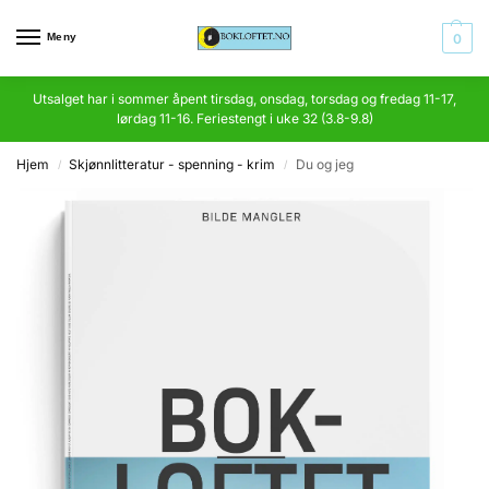
Meny
0
Utsalget har i sommer åpent tirsdag, onsdag, torsdag og fredag 11-17,
lørdag 11-16. Feriestengt i uke 32 (3.8-9.8)
Hjem
Skjønnlitteratur - spenning - krim
Du og jeg
/
/