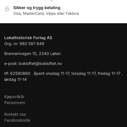
Sikker og trygg betaling
Visa, MasterCard, Vipps eller Faktura
Lokalhistorisk Forlag AS
Org. nr: 980 597 849
Brennerivegen 10, 2340 Løten
e-post: bokloftet@bokloftet.no
tlf: 62590860 åpent onsdag 11-17, torsdag 11-17, fredag 11-17 ,
lørdag 11-14
Kjøpsvilkår
Personvern
Kontakt oss
Facebookside