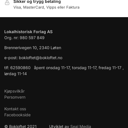
Sikker og trygg betaling
Visa, MasterCard, Vipps eller Faktura
Lokalhistorisk Forlag AS
Org. nr: 980 597 849
Brennerivegen 10, 2340 Løten
e-post: bokloftet@bokloftet.no
tlf: 62590860 åpent onsdag 11-17, torsdag 11-17, fredag 11-17 ,
lørdag 11-14
Kjøpsvilkår
Personvern
Kontakt oss
Facebookside
© Bokloftet 2021 Utviklet av
Seal Media