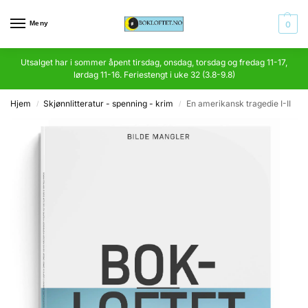
Meny
0
Utsalget har i sommer åpent tirsdag, onsdag, torsdag og fredag 11-17,
lørdag 11-16. Feriestengt i uke 32 (3.8-9.8)
Hjem
Skjønnlitteratur - spenning - krim
En amerikansk tragedie I-II
/
/