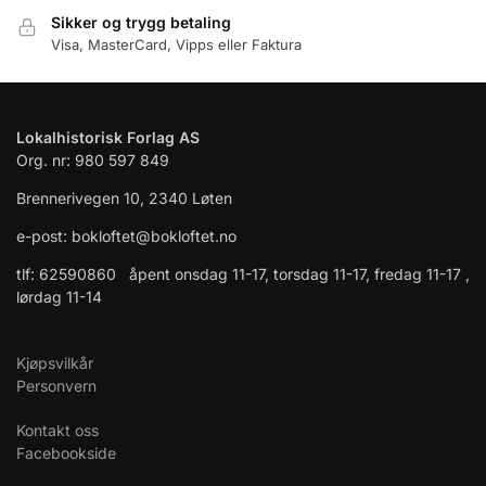
Sikker og trygg betaling
Visa, MasterCard, Vipps eller Faktura
Lokalhistorisk Forlag AS
Org. nr: 980 597 849
Brennerivegen 10, 2340 Løten
e-post: bokloftet@bokloftet.no
tlf: 62590860 åpent onsdag 11-17, torsdag 11-17, fredag 11-17 ,
lørdag 11-14
Kjøpsvilkår
Personvern
Kontakt oss
Facebookside