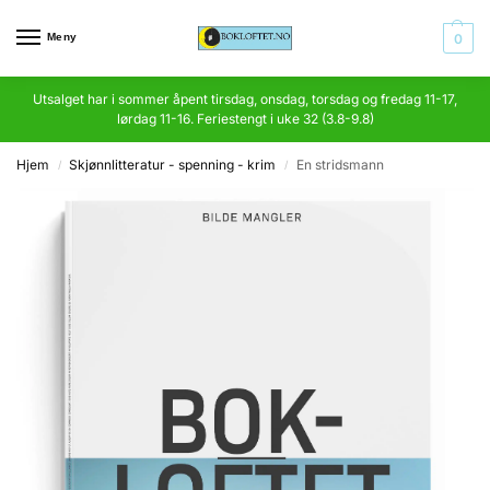
Meny
0
Utsalget har i sommer åpent tirsdag, onsdag, torsdag og fredag 11-17,
lørdag 11-16. Feriestengt i uke 32 (3.8-9.8)
Hjem
Skjønnlitteratur - spenning - krim
En stridsmann
/
/