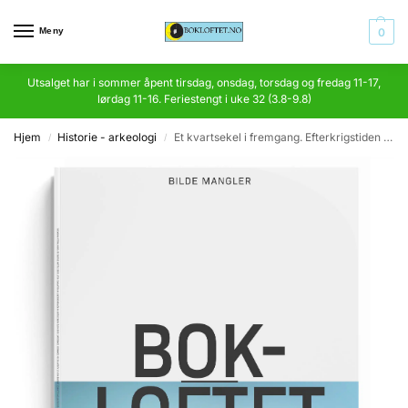
Meny
0
Utsalget har i sommer åpent tirsdag, onsdag, torsdag og fredag 11-17,
lørdag 11-16. Feriestengt i uke 32 (3.8-9.8)
Hjem
Historie - arkeologi
Et kvartsekel i fremgang. Efterkrigstiden i norsk og europeisk perspektiv
/
/