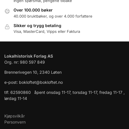
Ingen spørsmål, pengene tilbake
Over 100.000 bøker
40.000 bruktbøker, og over 4.000 forfattere
Sikker og trygg betaling
Visa, MasterCard, Vipps eller Faktura
Lokalhistorisk Forlag AS
Org. nr: 980 597 849
Brennerivegen 10, 2340 Løten
e-post: bokloftet@bokloftet.no
tlf: 62590860 åpent onsdag 11-17, torsdag 11-17, fredag 11-17 ,
lørdag 11-14
Kjøpsvilkår
Personvern