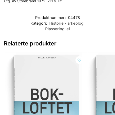
Utg. av Storebrand 1972. 211 s. Hf.
Produktnummer:
04478
Kategori:
Historie - arkeologi
Plassering:
e1
Relaterte produkter