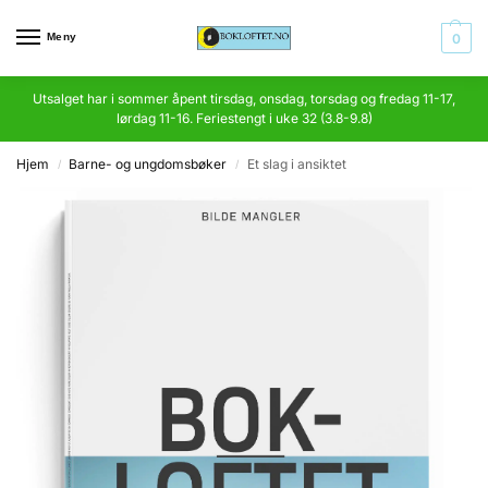
Meny
0
Utsalget har i sommer åpent tirsdag, onsdag, torsdag og fredag 11-17,
lørdag 11-16. Feriestengt i uke 32 (3.8-9.8)
Hjem
Barne- og ungdomsbøker
Et slag i ansiktet
/
/