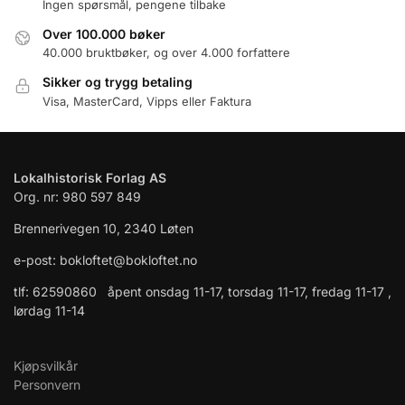
Ingen spørsmål, pengene tilbake
Over 100.000 bøker
40.000 bruktbøker, og over 4.000 forfattere
Sikker og trygg betaling
Visa, MasterCard, Vipps eller Faktura
Lokalhistorisk Forlag AS
Org. nr: 980 597 849
Brennerivegen 10, 2340 Løten
e-post: bokloftet@bokloftet.no
tlf: 62590860 åpent onsdag 11-17, torsdag 11-17, fredag 11-17 ,
lørdag 11-14
Kjøpsvilkår
Personvern