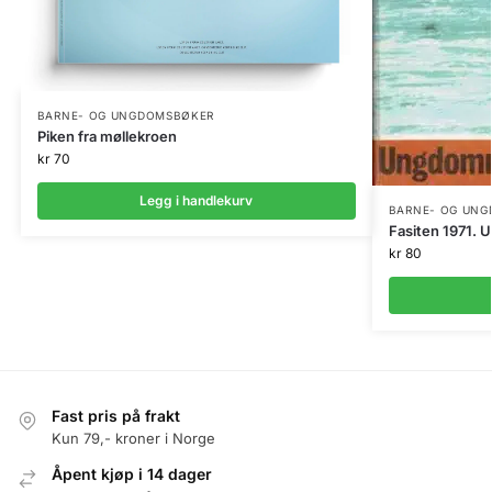
BARNE- OG UNGDOMSBØKER
Piken fra møllekroen
kr
70
Legg i handlekurv
BARNE- OG UN
Fasiten 1971.
kr
80
Fast pris på frakt
Kun 79,- kroner i Norge
Åpent kjøp i 14 dager