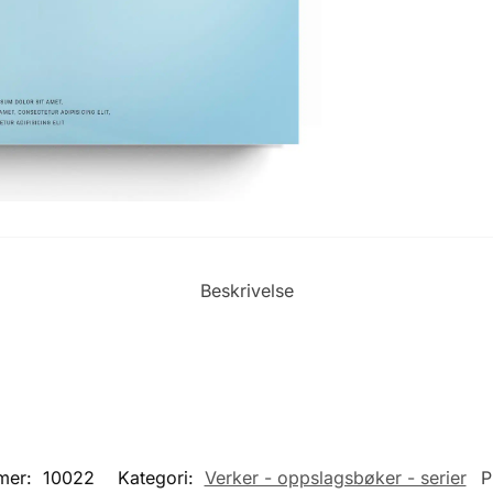
Beskrivelse
mer:
10022
Kategori:
Verker - oppslagsbøker - serier
P