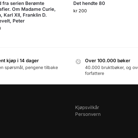
d fra serien Berømte
Det hendte 80
afier. Om Madame Curie,
kr
200
, Karl XII, Franklin D.
velt, Peter
0
nt kjøp i 14 dager
Over 100.000 bøker
en spørsmål, pengene tilbake
40.000 bruktbøker, og ov
forfattere
Kjøpsvilkår
Personvern