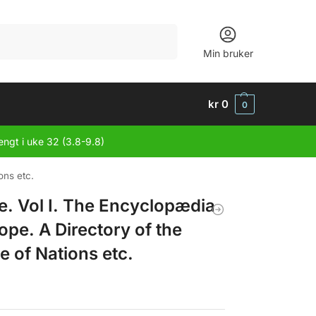
Søk
Min bruker
kr
0
0
engt i uke 32 (3.8-9.8)
ons etc.
e. Vol I. The Encyclopædia
ope. A Directory of the
 of Nations etc.