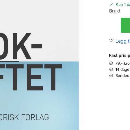
Kun 1 p
Brukt
Legg ti
Fast pris 
79,- kr
14 dage
Sendes 