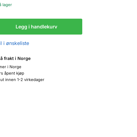
å lager
Legg i handlekurv
l i ønskeliste
på frakt i Norge
oner i Norge
rs åpent kjøp
ut innen 1-2 virkedager