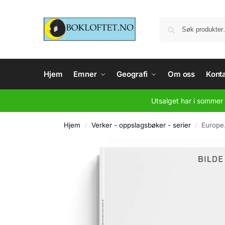
Hjem
Emner
Geografi
Om oss
Konta
Utsalget har i sommer 
Hjem
Verker - oppslagsbøker - serier
Europe.
/
/