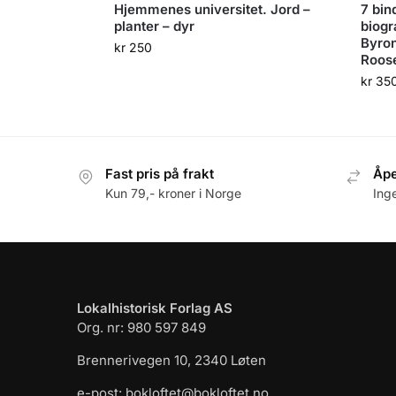
Hjemmenes universitet. Jord –
7 bin
planter – dyr
biogr
Byron
kr
250
Roose
kr
35
Fast pris på frakt
Åpe
Kun 79,- kroner i Norge
Ing
Lokalhistorisk Forlag AS
Org. nr: 980 597 849
Brennerivegen 10, 2340 Løten
e-post: bokloftet@bokloftet.no