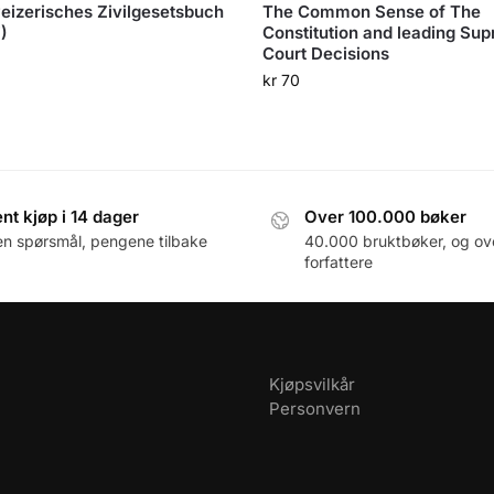
izerisches Zivilgesetsbuch
The Common Sense of The
)
Constitution and leading Su
Court Decisions
0
kr
70
nt kjøp i 14 dager
Over 100.000 bøker
en spørsmål, pengene tilbake
40.000 bruktbøker, og ov
forfattere
Kjøpsvilkår
Personvern