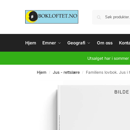
Hjem
Emner
Geografi
Om oss
Konta
Utsalget har i sommer 
Hjem
Jus - rettslære
Familiens lovbok. Jus i 
/
/