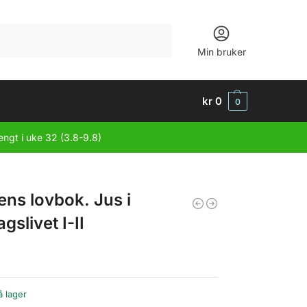
Søk
Min bruker
kr
0
0
engt i uke 32 (3.8-9.8)
ens lovbok. Jus i
gslivet I-II
å lager