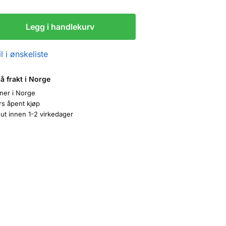
Legg i handlekurv
l i ønskeliste
på frakt i Norge
oner i Norge
rs åpent kjøp
ut innen 1-2 virkedager