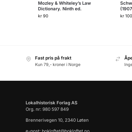
Mozley & Whiteley’s Law
Schwe
Dictionary. Ninth ed.
(1907
kr
90
kr
10
Fast pris på frakt
Åpe
Kun 79,- kroner i Norge
Ing
Lokalhistorisk Forlag AS
Org. nr: 980 597 849
Brennerivegen 10, 2340 Løten
e-post: bokloftet@bokloftet.no