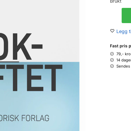
Brukt
Legg ti
Fast pris 
79,- kr
14 dage
Sendes 