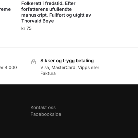
Folkerett i fredstid. Efter
preme
forfatterens ufullendte
manuskript. Fullført og utgitt av
Thorvald Boye
kr
75
Sikker og trygg betaling
er 4.000
Visa, MasterCard, Vipps eller
Faktura
Kontakt oss
Facebookside