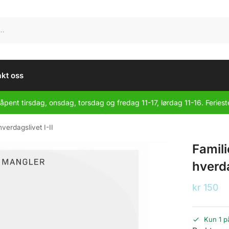
kt oss
åpent tirsdag, onsdag, torsdag og fredag 11-17, lørdag 11-16. Feriest
hverdagslivet I-II
Famili
hverda
kr
150
Kun 1 p