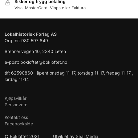
Sikker og trygg betaling
Visa, MasterCard, Vipps eller Faktura
Lokalhistorisk Forlag AS
Org. nr: 980 597 849
Brennerivegen 10, 2340 Løten
e-post: bokloftet@bokloftet.no
tlf: 62590860 åpent onsdag 11-17, torsdag 11-17, fredag 11-17 ,
lørdag 11-14
Kjøpsvilkår
Personvern
Kontakt oss
Facebookside
© Bokloftet 2021 Utviklet av
Seal Media