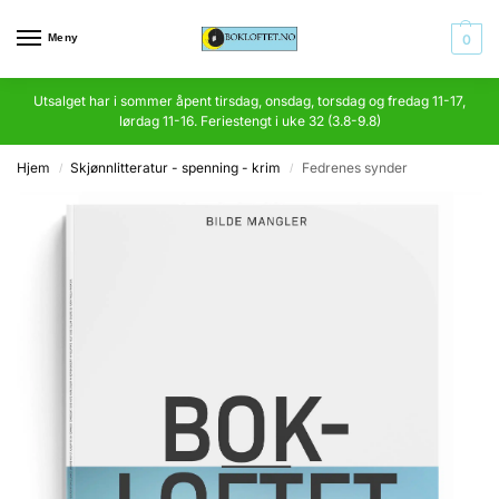
Meny
0
Utsalget har i sommer åpent tirsdag, onsdag, torsdag og fredag 11-17,
lørdag 11-16. Feriestengt i uke 32 (3.8-9.8)
Hjem
Skjønnlitteratur - spenning - krim
Fedrenes synder
/
/