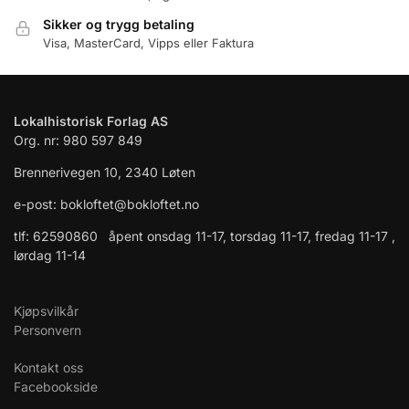
Sikker og trygg betaling
Visa, MasterCard, Vipps eller Faktura
Lokalhistorisk Forlag AS
Org. nr: 980 597 849
Brennerivegen 10, 2340 Løten
e-post: bokloftet@bokloftet.no
tlf: 62590860 åpent onsdag 11-17, torsdag 11-17, fredag 11-17 ,
lørdag 11-14
Kjøpsvilkår
Personvern
Kontakt oss
Facebookside