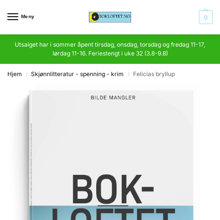
Meny
0
Utsalget har i sommer åpent tirsdag, onsdag, torsdag og fredag 11-17,
lørdag 11-16. Feriestengt i uke 32 (3.8-9.8)
Hjem
Skjønnlitteratur - spenning - krim
Felicias bryllup
/
/