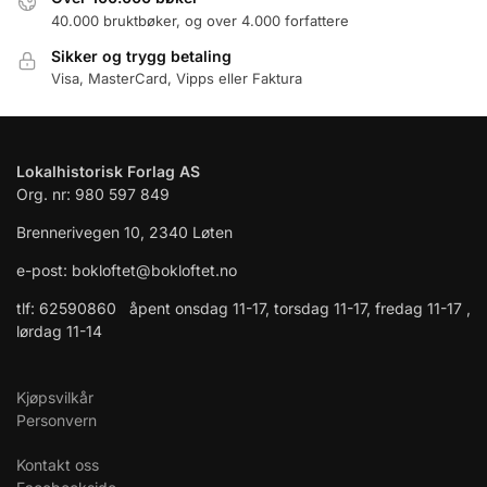
40.000 bruktbøker, og over 4.000 forfattere
Sikker og trygg betaling
Visa, MasterCard, Vipps eller Faktura
Lokalhistorisk Forlag AS
Org. nr: 980 597 849
Brennerivegen 10, 2340 Løten
e-post: bokloftet@bokloftet.no
tlf: 62590860 åpent onsdag 11-17, torsdag 11-17, fredag 11-17 ,
lørdag 11-14
Kjøpsvilkår
Personvern
Kontakt oss