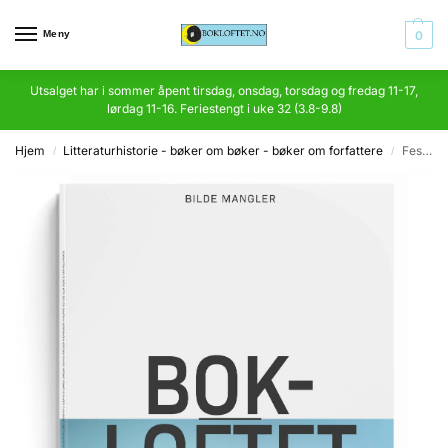
Meny
0
Utsalget har i sommer åpent tirsdag, onsdag, torsdag og fredag 11-17,
lørdag 11-16. Feriestengt i uke 32 (3.8-9.8)
Hjem
Litteraturhistorie - bøker om bøker - bøker om forfattere
Festskrift til Francis Bull på 50 årsdagen
/
/